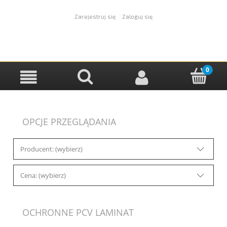
Zarejestruj się
Zaloguj się
OPCJE PRZEGLĄDANIA
Producent: (wybierz)
Cena: (wybierz)
OCHRONNE PCV LAMINAT