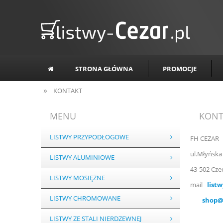
STRONA GŁÓWNA
PROMOCJE
»
KONTAKT
MENU
KONT
LISTWY PRZYPODŁOGOWE
FH CEZAR
ul.Młyńska
LISTWY ALUMINIOWE
43-502 Cze
LISTWY MOSIĘŻNE
mail
list
LISTWY CHROMOWANE
shop@l
LISTWY ZE STALI NIERDZEWNEJ