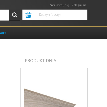
Zarejestruj się
Zaloguj się
Koszyk:
(pusty)
AKT
PRODUKT DNIA