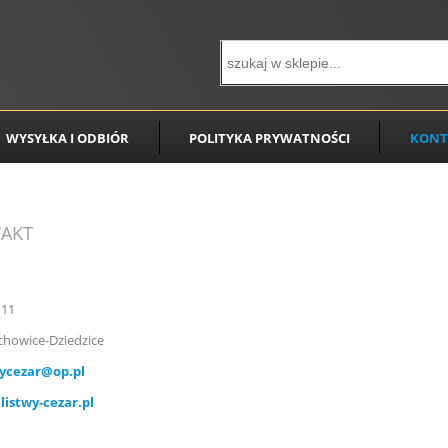
WYSYŁKA I ODBIÓR
POLITYKA PRYWATNOŚCI
KONT
AKT
 11
chowice-Dziedzice
wycezar@op.pl
istwy-cezar.pl