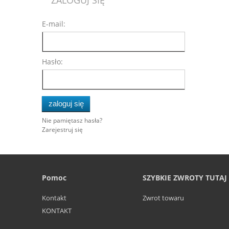
E-mail:
Hasło:
zaloguj się
Nie pamiętasz hasła?
Zarejestruj się
Pomoc
SZYBKIE ZWROTY TUTAJ
Kontakt
Zwrot towaru
KONTAKT