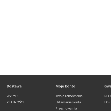
Dostawa
Moje konto
Gwa
WYSYŁKI
Twoje zamówienia
REG
PŁATNOŚCI
Ustawienia konta
FOR
Przechowalnia