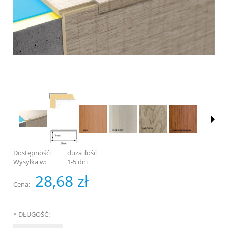
Dostępność:
duża ilość
Wysyłka w:
1-5 dni
28,68 zł
Cena:
*
DŁUGOŚĆ: