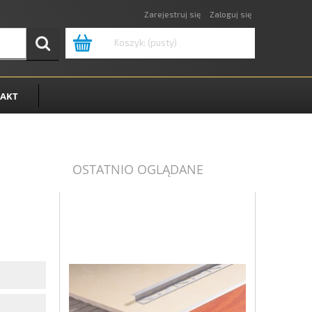
Zarejestruj się
Zaloguj się
Koszyk:
(pusty)
AKT
OSTATNIO OGLĄDANE