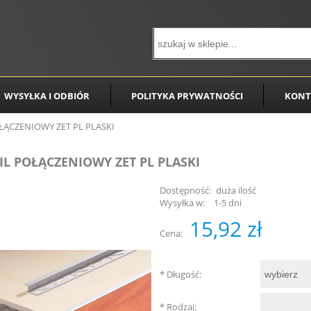
WYSYŁKA I ODBIÓR
POLITYKA PRYWATNOŚCI
KONT
ŁĄCZENIOWY ZET PL PLASKI
IL POŁĄCZENIOWY ZET PL PLASKI
Dostępność:
duża ilość
Wysyłka w:
1-5 dni
15,92 zł
Cena:
*
Długość:
*
Rodzaj: