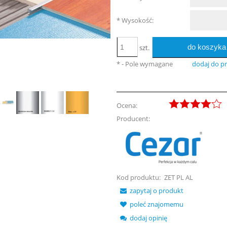
*
Wysokość:
do koszyka
szt.
*
- Pole wymagane
dodaj do p
Ocena:
Producent:
Kod produktu:
ZET PL AL
zapytaj o produkt
poleć znajomemu
dodaj opinię