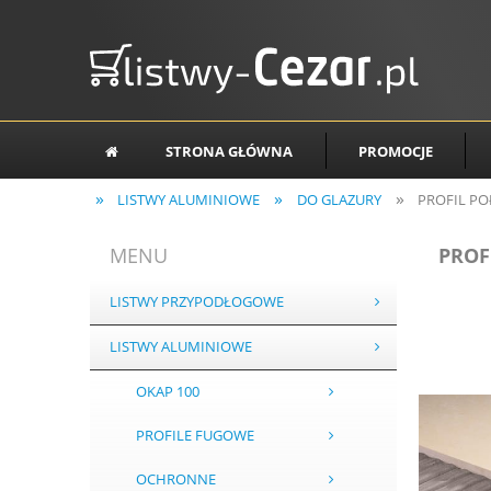
STRONA GŁÓWNA
PROMOCJE
»
»
»
LISTWY ALUMINIOWE
DO GLAZURY
PROFIL PO
MENU
PROF
LISTWY PRZYPODŁOGOWE
LISTWY ALUMINIOWE
OKAP 100
PROFILE FUGOWE
OCHRONNE